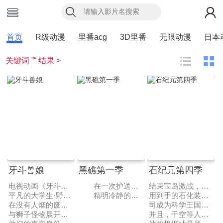
首页
R级动漫
里番acg
3D里番
无限动漫
日本
关键词 ”“ 结果 >
牙斗兽娘
黑礁第一季
石纪元第四季
电视动画《牙斗兽娘》改编自村田真哉担任原案，隅田かずあさ负责作画的同名漫画，于2017年Omani 7 上的《月刊 Heros》上宣布动画化的消息，计划定档于2018年1月。动画由LIDENFILMS负责制作，于2018年1月13日起播出。
在一次护送公司机密文件的途中，旭日重工的普通职员冈岛绿郎（浪川大辅 配音）遭到了名叫黑礁商会的神秘组织的袭击和绑架，机密文件亦被夺走。为了保证秘密不被泄露，旭日重工采取了消抹行动——包括文件和冈岛绿郎本人。在得知了自己被公司抛弃的消息之后，冈岛决定用自己的方式为自己谋得一条生路。冈岛向黑礁商会提出了入会的要求，并通过实际行动证明了自己的能力，之后以“洛克”之名开始全新的生活。
结束宝岛激战，千空等人平安返回科学王国。
平凡的大学生·野本裕也，与神秘少女·瞳相遇了。
精明冷静的首领达奇（礒部勉 配音），个性刚强的双抢手薇拉（丰口惠美 配音），开朗淡泊的机械师本尼（平田广明 配音），在这些神秘人物的围绕下，洛克逐渐找到了同伴的感觉，同时，一条充满了危机与冒险的道路也在他的面前展开了。
用到手的石化装置，成功让狮子王司复活。
在没有人烟的废弃场，野本目击到了她变成野兽的模样，
司成为科学王国的伙伴！
与狮子怪物展开死战的一幕。
并且，千空等人查明了人类石化的幕后黑手·怀曼，