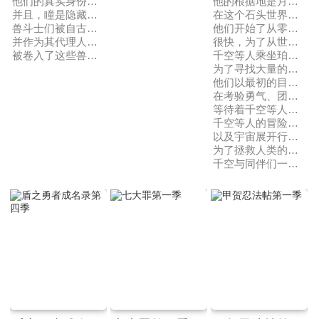
他们的真实身份，是同时拥有人类的头脑与野兽的獠牙的“兽斗士”。
他的根据地是月球，于是千空等人以月球为目标前进！
并且，瞳是隐藏着最强斗争本能的兽斗士“蜜獾”。
在这个石头世界里，
兽斗士们被自古以来支配日本经济的四大财阀三门、八菱、角供、石田所雇佣，
他们开始了从零开始制作宇宙飞船的大项目。
并作为其代理人展开决斗，争夺霸权。之后，野本通过再次与瞳相遇，
很快，为了从世界各地收集宇宙飞船的素材，
被卷入了这些兽斗士们的炽烈战斗“牙斗”当中——。
千空等人乘坐珀尔修斯号驶向大海。
为了寻找大量的玉米作为复活液的原料，
他们以最初的目的地美洲大陆为目标。
在考验勇气、团结、科学力等一切的大航海前方，
等待着千空等人、对他们造成威胁的是——！！
千空等人的冒险终于向世界、
以及宇宙展开行动！
为了拯救人类的未来，
千空与同伴们一起全力开拓科学之道！！