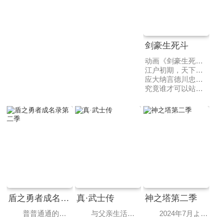
剑豪生死斗
动画《剑豪生死斗》改编自南條範夫原作的同名漫画。
江户初期，天下太平。
应大纳言德川忠长的命令，一直都是以木剑来进行的殿前比武改为使用真剑。参加这一场比武的是岩本虎眼道场的同门——独臂的藤木源之助和盲眼的伊良子清玄。
究竟谁才可以站在武士道的顶点？残酷的命运开始了……
盾之勇者成名录第二季
真·武士传
神之塔第二季
普普通通的大学生——岩谷尚文受到召唤来到异世界，成为了四圣勇者之一——“盾之勇者”。尽管蒙受不白之冤，多次遭到迫害，他依旧和拉芙塔莉雅、菲洛和梅尔蒂这几个好伙伴齐心协力，从威胁世界的灾厄“浪潮”中保护着人们。在自身的努力和梅洛马格女王的帮助下，尚文恢复了名誉，获得了自己的领地，并为应对即将再次袭来的浪潮进行着准备。然而，在梅洛马格东方的灵龟国，能带来前所未有灾难的魔物——灵龟复活了。尚文接受了女王讨伐灵龟的委托，一行人带上新加入的队友莉西亚前往灵龟国。在联军陆续集结之时，灵龟国国王侧室——奥斯特·蓬莱摄政王妃出现在了尚文面前。尚文从她口中得知，灵龟是被人以非常规方式复活的。他们究竟能否讨伐灵龟，揪出幕后黑手呢？
与父亲生活在森林的少年铁剑，想成为天下第一剑士。在一次偶然中，他被大猩猩追击无意间到达城市，与被“剑”的魔力影响而成为鬼的高中生剑道高手鬼丸猛产生斗争，开启了寻找“剑”的旅途。
2024年7月より放送決定。原作でも人気の「王子の帰還」「工房戦」の２エピソードが描かれます。