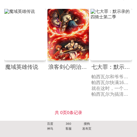
魔域英雄传说
浪客剑心明治剑客浪漫谭第二季
七大罪：默示录的四骑士第二季
帕西瓦尔和爷爷瓦基斯住在荒芜的边境之地，过着悠闲的生活。
帕西瓦尔快满16之时，爷爷问他是否要去冒险，看看外面神奇的世界，帕西瓦尔虽然以要陪爷爷为由，拒绝了冒险，但内心依旧是向往冒险的。
就在这时，一个叫伊隆希德的男人找上门来，杀害了爷爷，而这个男人正是帕西瓦尔的父亲。
帕西瓦尔为搞清真相，踏上了旅途……
共
0
页
0
条记录
百度
360
搜狗
神马
客服
发布页