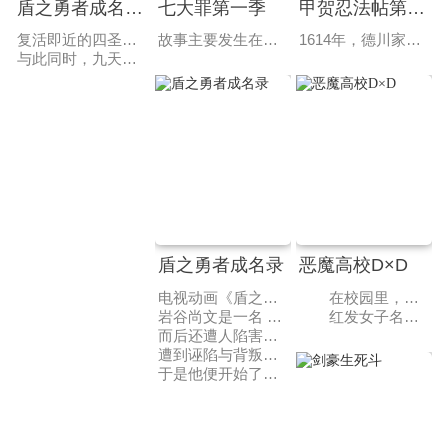
盾之勇者成名录第四季
七大罪第一季
甲贺忍法帖第一季
复活即近的四圣兽「凤凰」之战临近，为此而准备的盾之勇者·岩谷尚文，为了联合彼此敌对的四位勇者之力，与另外三位勇者进行对话，最终达成了和解。然而——拉芙塔莉雅却被误解为有意篡夺王位的野心者……并因此成为名为九天楼之国的刺客的暗杀目标。为了与九天楼展开对话，尚文前往唯一与其有交流的亚人之国——希尔托贝尔特。虽然受到了信任盾之勇者的人民的热烈欢迎，但希尔托贝尔特也并非上下一心，有部分人并不欢迎尚文一行的来访。
故事主要发生在虚构的大陆布里塔利亚上的国家里昂妮丝王国，王国的圣骑士们为了准备传说中的圣战而进行军备强化，然而圣骑士团的诸多暴行使得整个国家民不聊生，甚至发动政变囚禁了国王。担忧着国家现状的第三王女伊丽莎白，将救国的希望寄托于十年前因涉嫌颠覆王国而被通缉的骑士团七大罪从而独自踏上寻找的旅程。注定无果的旅程中，疲惫不堪的伊丽莎白误入某个酒店，被酒店的主人、一名金发少年救下，这名少年正是七大罪的团长。在将公主从追兵的危机中解救出来后，他们踏上了拯救国家未来的旅途。七原罪/七大罪迅雷下载和在线观看请来琪琪看片网。
1614年，德川家康73岁，年迈的他必须在两个儿子之间为他的将军之位选一名继承人。难以决断的德川家康将决定的权利交给当时势均力敌的两大忍术宗家，它们分别是甲贺流和伊贺流。在前人服部半藏的调解下，曾经水火不容的两家签下了“不战条约”，但在权利和政治的挑拨之下，条约被撕毁了。 两家各派出十名忍者，他们要相互残杀直至仅剩一方幸存，而幸存方所支持的对象即可成为下一代将军。其中，甲贺流的头领甲贺玄之介（鸟海浩辅 配音）与伊贺流的头领胧（水树奈奈 配音）在战前曾经是两情相悦的恋人，与此同时，甲贺流与伊贺流的一些成员之间也有着复杂的感情纠葛。但是此时此刻，仿佛被丝线牵引的人偶，他们必须摒弃所有的感情，展开一场血腥残酷的厮杀。
与此同时，九天楼也因政局不稳，将怒火倾泻于拉芙塔莉雅所处的种族之上。在混乱交织的局势中，尚文将带领伙伴引领出光明之路——。
盾之勇者成名录
恶魔高校D×D
电视动画《盾之勇者成名录》改编自アネコ ユサギ著作的同名轻小说作品，于2017年6月宣布动画化。由KINEMA CITRUS负责制作，于2019年1月播出。
在校园里，兵藤一诚（尾裕贵 配音）“大色狼”的“美名”广为流传，托它的福，一诚至今任然过着没有女朋友的孤苦生活。这注定是不寻常的一日，首先，一诚居然收到了来自美少女的告白；然后，当一诚正准备开始他梦寐以求的幸福约会时，他被果断的杀死了！当一诚再次睁开眼时，面前的红发女子告诉一诚，是她复活了已经死去的他，并且从今天开始，他将成为她的奴仆。
岩谷尚文是一名 20 岁的大二学生，在图书馆无意间发现了一本《四圣武器书》结果被召唤到了一个异世界当中，还莫名其妙的就成为了“盾之勇者”，但是在这个世界中盾被认为是没什么用的武器。
红发女子名叫莉雅丝（日笠阳子 配音），其真实身份是一名恶魔。袭击一诚的女子隶属“堕天使”的行列，从莉雅丝口中的“战争”和“神器”等艰涩的名词，以及接连不断的，来自于堕天使们的攻击中，一诚知道，自己单纯快乐的校园生活即将画上句点。
而后还遭人陷害被诬陷为强暴犯。
遭到诬陷与背叛的尚文变得不信任他人，只会信任被奴隶纹束缚的奴隶。
于是他便开始了开局就极其不友好的异世界冒险的旅程。