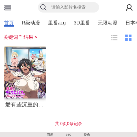
首页
R级动漫
里番acg
3D里番
无限动漫
日本
关键词 ”“ 结果 >
爱有些沉重的黑暗精灵从异世界追过来了
共
0
页
0
条记录
百度
360
搜狗