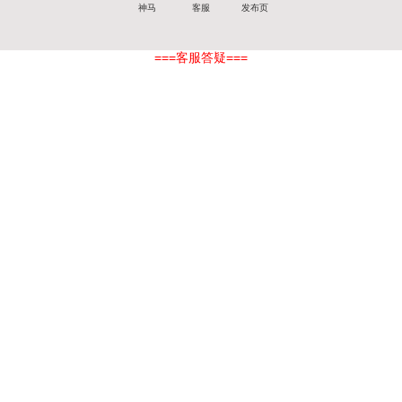
神马
客服
发布页
===客服答疑===