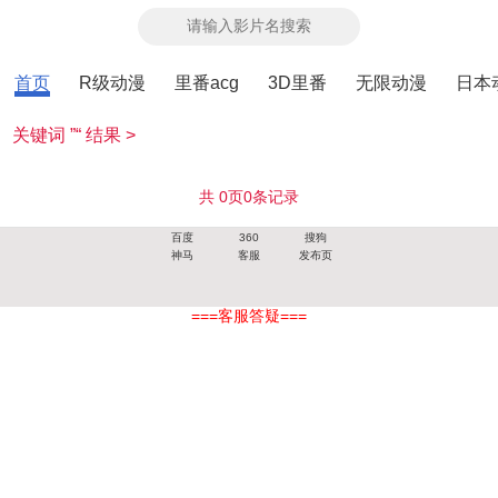
首页
R级动漫
里番acg
3D里番
无限动漫
日本
关键词 ”“ 结果 >
共
0
页
0
条记录
百度
360
搜狗
神马
客服
发布页
===客服答疑===