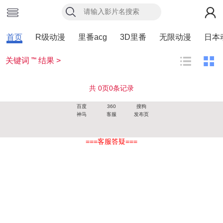
首页
R级动漫
里番acg
3D里番
无限动漫
日本
关键词 ”“ 结果 >
共
0
页
0
条记录
百度
360
搜狗
神马
客服
发布页
===客服答疑===