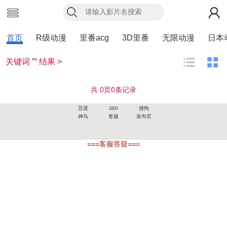
首页
R级动漫
里番acg
3D里番
无限动漫
日本
关键词 ”“ 结果 >
共
0
页
0
条记录
百度
360
搜狗
神马
客服
发布页
===客服答疑===