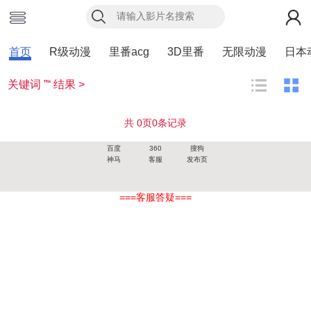
首页
R级动漫
里番acg
3D里番
无限动漫
日本
关键词 ”“ 结果 >
共
0
页
0
条记录
百度
360
搜狗
神马
客服
发布页
===客服答疑===