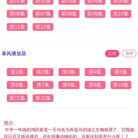
第01集
第02集
第03集
第04集
第05集
第06集
第07集
第08集
第09集
第10集
第11集
第12集
暴风播放器
正序
倒序
第1集
第2集
第3集
第4集
第5集
第6集
第7集
第8集
第9集
第10集
第11集
第12集
简介
中学一年级的鸿田新某一天与名为库兹马的谜之生物相遇了。它既能
说日语又能说俄语，还长得像动物似的。这家伙到底是什么呀！？