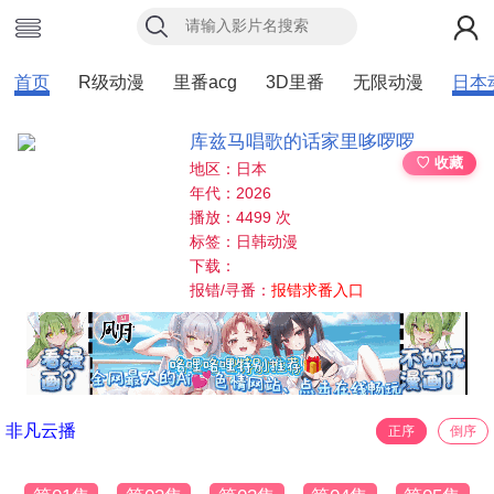
首页
R级动漫
里番acg
3D里番
无限动漫
日本
库兹马唱歌的话家里哆啰啰
♡ 收藏
地区：日本
年代：2026
播放：4499 次
标签：日韩动漫
下载：
报错/寻番：
报错求番入口
非凡云播
正序
倒序