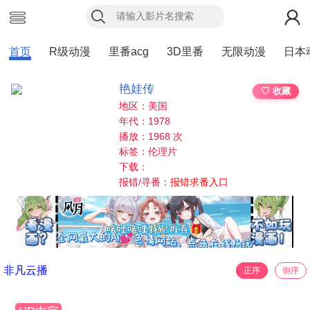
首页
R级动漫
里番acg
3D里番
无限动漫
日本
艳娃传
♡ 收藏
地区：美国
年代：1978
播放：1968 次
标签：伦理片
下载：
报错/寻番：
报错求番入口
非凡云播
正序
倒序