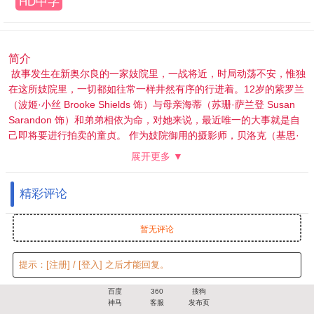
HD中字
简介
故事发生在新奥尔良的一家妓院里，一战将近，时局动荡不安，惟独
在这所妓院里，一切都如往常一样井然有序的行进着。12岁的紫罗兰
（波姬·小丝 Brooke Shields 饰）与母亲海蒂（苏珊·萨兰登 Susan
Sarandon 饰）和弟弟相依为命，对她来说，最近唯一的大事就是自
己即将要进行拍卖的童贞。 作为妓院御用的摄影师，贝洛克（基思·
卡拉丹 Keith Carradine 饰）显得和开放的大环境有些格格不入，他
展开更多 ▼
的目光，一直都落在年幼而美艳的紫罗兰身上。不久之后，海蒂勾搭
上了一个有钱人，随即带着儿子离开了妓院，紫罗兰成为了被抛弃的
精彩评论
那一个。在紫罗兰走投无路的时候，贝洛克收留了她，两人开始了同
居的生活，可是紫罗兰乖僻的性格让贝洛克无法忍受，这段感情最终
以分手告终。然而，此时的两人并不知道的是，这只是他们漫长情感
暂无评论
纠葛的开始。
提示：
[注册]
/
[登入]
之后才能回复。
百度
360
搜狗
神马
客服
发布页