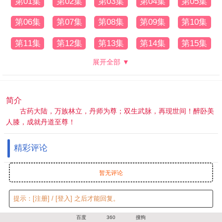
第01集
第02集
第03集
第04集
第05集
第06集
第07集
第08集
第09集
第10集
第11集
第12集
第13集
第14集
第15集
展开全部 ▼
简介
古药大陆，万族林立，丹师为尊；双生武脉，再现世间！醉卧美
人膝，成就丹道至尊！
精彩评论
暂无评论
提示：
[注册]
/
[登入]
之后才能回复。
百度
360
搜狗