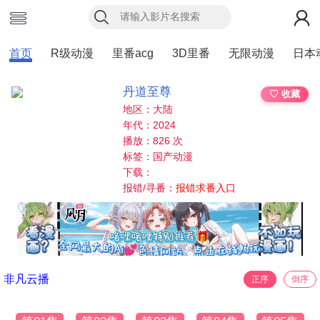
首页
R级动漫
里番acg
3D里番
无限动漫
日本
丹道至尊
♡ 收藏
地区：大陆
年代：2024
播放：826 次
标签：国产动漫
下载：
报错/寻番：
报错求番入口
非凡云播
正序
倒序