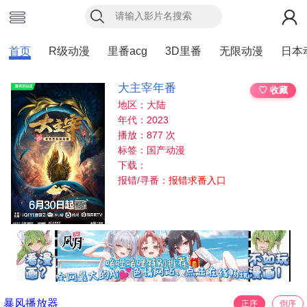
首页
R级动漫
里番acg
3D里番
无限动漫
日本
大主宰年番
♡ 收藏
地区：大陆
年代：2023
播放：877 次
标签：国产动漫
下载：
报错/寻番：
报错求番入口
暴风播放器
正序
倒序