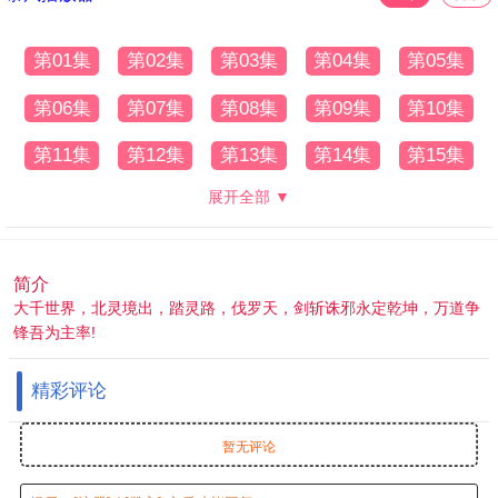
第01集
第02集
第03集
第04集
第05集
第06集
第07集
第08集
第09集
第10集
第11集
第12集
第13集
第14集
第15集
展开全部 ▼
简介
大千世界，北灵境出，踏灵路，伐罗天，剑斩诛邪永定乾坤，万道争
锋吾为主率!
精彩评论
暂无评论