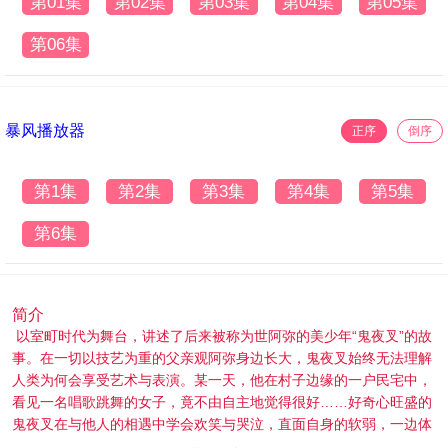
第01集
第02集
第03集
第04集
第05集
第06集
暴风播放器
正序
倒序
第1集
第2集
第3集
第4集
第5集
第6集
简介
以室町时代为舞台，讲述了后来被称为世阿弥的美少年“鬼夜叉”的故
事。在一切以技艺为重的父亲观阿弥身边长大，鬼夜叉始终无法理解
人类为何会享受艺术与表演。某一天，他在村子边缘的一户民宅中，
看见一名唱歌跳舞的女子，竟不由自主地觉得很好……好奇心旺盛的
鬼夜叉在与他人的相遇中学会欢笑与哭泣，直面自身的软弱，一边体
会无常的人世，一边逐渐孕育出一种全新的舞蹈形式。