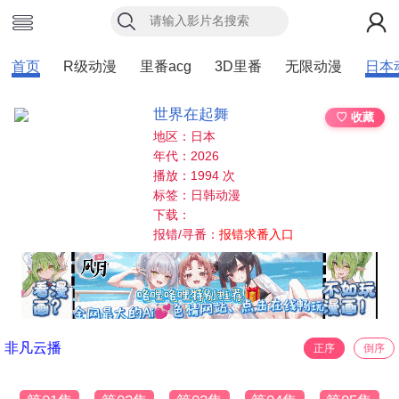
首页
R级动漫
里番acg
3D里番
无限动漫
日本
世界在起舞
♡ 收藏
地区：日本
年代：2026
播放：1994 次
标签：日韩动漫
下载：
报错/寻番：
报错求番入口
非凡云播
正序
倒序