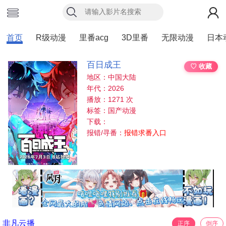
首页
R级动漫
里番acg
3D里番
无限动漫
日本
百日成王
♡ 收藏
地区：中国大陆
年代：2026
播放：1271 次
标签：国产动漫
下载：
报错/寻番：
报错求番入口
非凡云播
正序
倒序