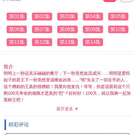
第01集
第02集
第03集
第04集
第05集
第06集
第07集
第08集
第09集
第10集
第11集
第12集
第13集
第14集
简介
明明上一秒还其乐融融的餐厅，下一秒竟然血流成河……明明是爱民
如子的君王下一秒竟然变成嗜血凶兽……“明”失去了一切在乎的人，
这个糟糕的王真的很糟糕！我要向他复仇！等等，你是说面前这个只
剩100天寿命的魂魄才是真的“烈”？好好好！100天，就让我俩一起加
冕称王吧！
展开更多 ▼
精彩评论