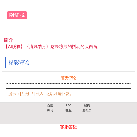
网红脱
衣
简介
【AI脱衣】《清风皓月》这果冻般的抖动的大白兔
精彩评论
暂无评论
提示：
[注册]
/
[登入]
之后才能回复。
百度
360
搜狗
神马
客服
发布页
===客服答疑===