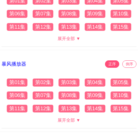
第01集
第02集
第03集
第04集
第05集
第06集
第07集
第08集
第09集
第10集
第11集
第12集
第13集
第14集
第15集
展开全部 ▼
暴风播放器
正序
倒序
第01集
第02集
第03集
第04集
第05集
第06集
第07集
第08集
第09集
第10集
第11集
第12集
第13集
第14集
第15集
展开全部 ▼