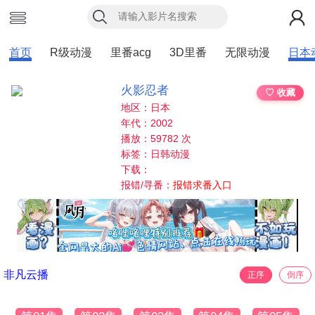
首页
R级动漫
里番acg
3D里番
无限动漫
日本
火影忍者
♡ 收藏
地区：日本
年代：2002
播放：59782 次
标签：日韩动漫
下载：
报错/寻番：
报错求番入口
非凡云播
正序
倒序