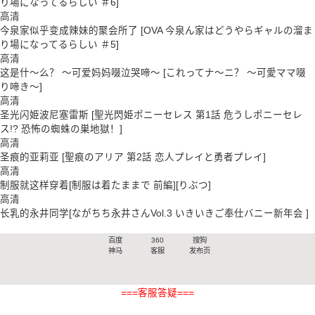
り場になってるらしい ＃6]
高清
今泉家似乎变成辣妹的聚会所了 [OVA 今泉ん家はどうやらギャルの溜ま
り場になってるらしい ＃5]
高清
这是什～么？ ～可爱妈妈啜泣哭啼～ [これってナ～ニ？ ～可愛ママ啜
り啼き～]
高清
圣光闪姫波尼塞雷斯 [聖光閃姫ポニーセレス 第1話 危うしポニーセレ
ス!? 恐怖の蜘蛛の巣地獄！]
高清
圣痕的亚莉亚 [聖痕のアリア 第2話 恋人プレイと勇者プレイ]
高清
制服就这样穿着[制服は着たままで 前編][りぶつ]
高清
长乳的永井同学[ながちち永井さんVol.3 いきいきご奉仕バニー新年会 ]
百度
360
搜狗
神马
客服
发布页
===客服答疑===