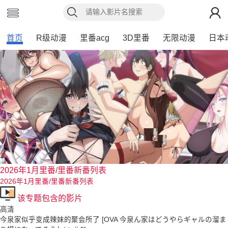
首页
R级动漫
里番acg
3D里番
无限动漫
日本
2026年1月里番/里番新番列表
2026年1月里番/里番新番列表
该专题包含的影片
高清
今泉家似乎变成辣妹的聚会所了 [OVA 今泉ん家はどうやらギャルの溜ま