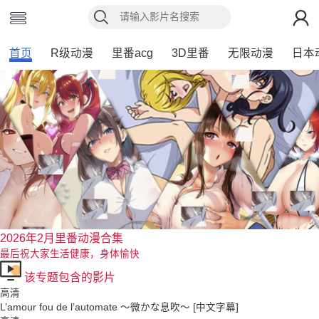
首页
R级动漫
里番acg
3D里番
无限动漫
日本
2026年2月里番动漫合集
最后祝大家生活健康，身体愉快
该专题包含的影片
高清
L’amour fou de l’automate ～微かな息吹～ [中文字幕]