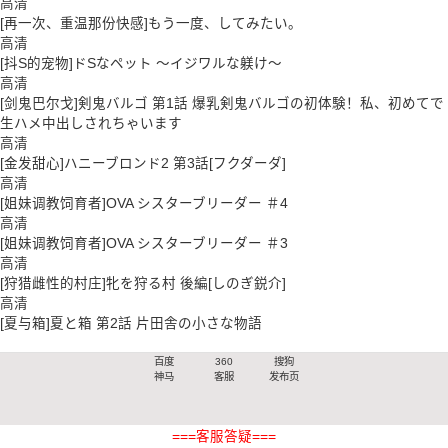
高清
[再一次、重温那份快感]もう一度、してみたい。
高清
[抖S的宠物]ドSなペット ～イジワルな躾け～
高清
[剑鬼巴尔戈]剣鬼バルゴ 第1話 爆乳剣鬼バルゴの初体験！私、初めてで
生ハメ中出しされちゃいます
高清
[金发甜心]ハニーブロンド2 第3話[フクダーダ]
高清
[姐妹调教饲育者]OVA シスターブリーダー ＃4
高清
[姐妹调教饲育者]OVA シスターブリーダー ＃3
高清
[狩猎雌性的村庄]牝を狩る村 後編[しのぎ鋭介]
高清
[夏与箱]夏と箱 第2話 片田舎の小さな物語
百度
360
搜狗
神马
客服
发布页
===客服答疑===